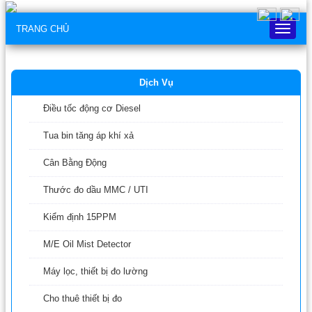
TRANG CHỦ
Trang
chủ
Dịch Vụ
Điều tốc động cơ Diesel
Tua bin tăng áp khí xả
Cân Bằng Động
Thước đo dầu MMC / UTI
Kiểm định 15PPM
M/E Oil Mist Detector
Máy lọc, thiết bị đo lường
Cho thuê thiết bị đo