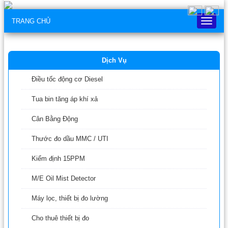
TRANG CHỦ
Trang
chủ
Dịch Vụ
Điều tốc động cơ Diesel
Tua bin tăng áp khí xả
Cân Bằng Động
Thước đo dầu MMC / UTI
Kiểm định 15PPM
M/E Oil Mist Detector
Máy lọc, thiết bị đo lường
Cho thuê thiết bị đo