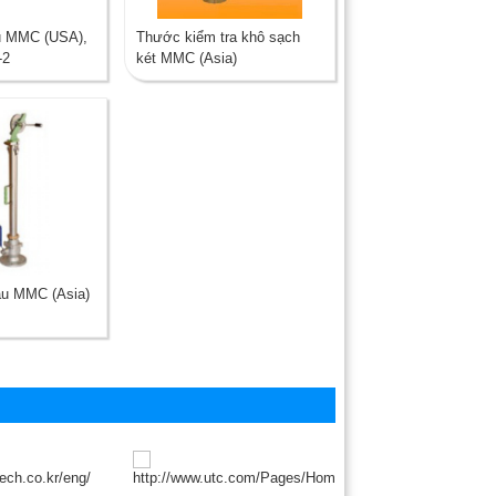
u MMC (USA),
Thước kiểm tra khô sạch
-2
két MMC (Asia)
u MMC (Asia)