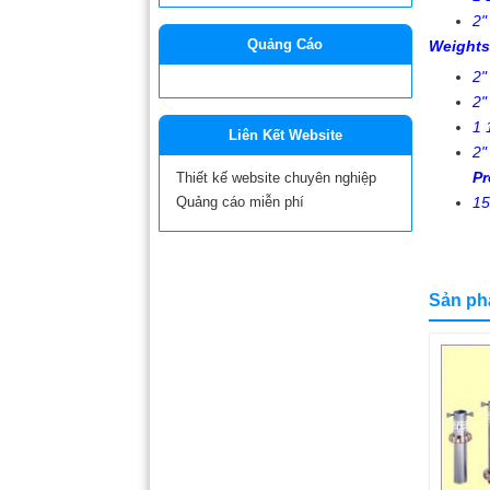
2"
Quảng Cáo
Weights
2"
2"
1 
Liên Kết Website
2"
Pr
Thiết kế website chuyên nghiệp
Quảng cáo miễn phí
15
Sản ph