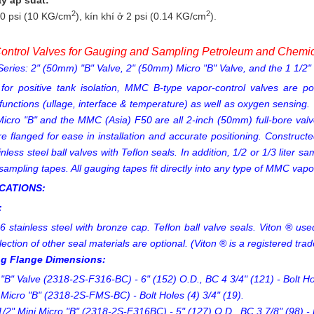
y áp suất:
2
2
0 psi (10 KG/cm
), kín khí ở 2 psi (0.14 KG/cm
).
ontrol Valves for Gauging and Sampling Petroleum and Chemi
Series: 2" (50mm) "B" Valve, 2" (50mm) Micro "B" Valve, and the 1 1/2"
 for positive tank isolation, MMC B-type vapor-control valves are po
functions (ullage, interface & temperature) as well as oxygen sensing. 
Micro "B" and the MMC (Asia) F50 are all 2-inch (50mm) full-bore valve
re flanged for ease in installation and accurate positioning. Construct
nless steel ball valves with Teflon seals. In addition, 1/2 or 1/3 liter sa
ampling tapes. All gauging tapes fit directly into any type of MMC vapor
ICATIONS:
:
6 stainless steel with bronze cap. Teflon ball valve seals. Viton ® used
lection of other seal materials are optional. (Viton ® is a registered 
g Flange Dimensions:
 "B" Valve (2318-2S-F316-BC) - 6" (152) O.D., BC 4 3/4" (121) - Bolt Hol
 Micro "B" (2318-2S-FMS-BC) - Bolt Holes (4) 3/4" (19).
1/2" Mini Micro "B" (2318-2S-F316BC) - 5" (127) O.D., BC 3 7/8" (98) - B