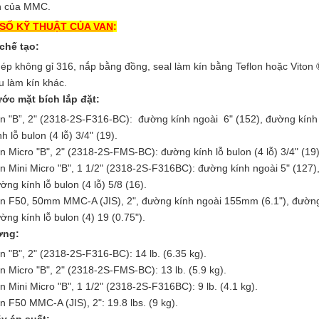
n của MMC.
SỐ KỸ THUẬT CỦA VAN
:
 chế tạo:
ép không gỉ 316, nắp bằng đồng, seal làm kín bằng Teflon hoặc Viton 
ệu làm kín khác.
ớc mặt bích lắp đặt:
n "B”, 2" (2318-2S-F316-BC): đường kính ngoài 6" (152), đường kính 
nh lỗ bulon (4 lỗ) 3/4" (19).
n Micro "B", 2" (2318-2S-FMS-BC): đường kính lỗ bulon (4 lỗ) 3/4" (19)
n Mini Micro "B", 1 1/2" (2318-2S-F316BC): đường kính ngoài 5" (127),
ờng kính lỗ bulon (4 lỗ) 5/8 (16).
n F50, 50mm MMC-A (JIS), 2", đường kính ngoài 155mm (6.1"), đường 
ờng kính lỗ bulon (4) 19 (0.75").
ợng:
n "B", 2" (2318-2S-F316-BC): 14 lb. (6.35 kg).
n Micro "B", 2" (2318-2S-FMS-BC): 13 lb. (5.9 kg).
n Mini Micro "B", 1 1/2" (2318-2S-F316BC): 9 lb. (4.1 kg).
n F50 MMC-A (JIS), 2": 19.8 lbs. (9 kg).