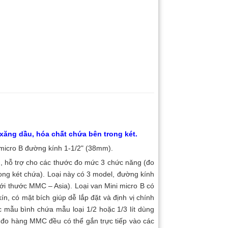
ăng dầu, hóa chất chứa bên trong két.
 micro B đường kính 1-1/2" (38mm).
g, hỗ trợ cho các thước đo mức 3 chức năng (đo
ng két chứa). Loại này có 3 model, đường kính
với thước MMC – Asia). Loại van Mini micro B có
ín, có mặt bích giúp dễ lắp đặt và định vị chính
c mẫu bình chứa mẫu loại 1/2 hoặc 1/3 lít dùng
c đo hàng MMC đều có thể gắn trực tiếp vào các