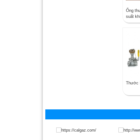
Ống th
suất kh
Thước 