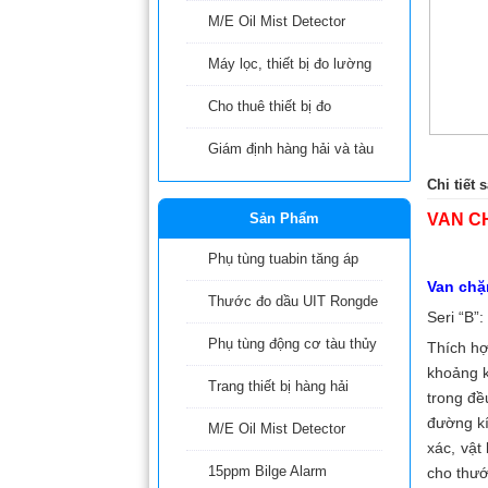
M/E Oil Mist Detector
Máy lọc, thiết bị đo lường
Cho thuê thiết bị đo
Giám định hàng hải và tàu
Chi tiết
Sản Phẩm
VAN C
Phụ tùng tuabin tăng áp
Van chặ
Thước đo dầu UIT Rongde
Seri “B”
Phụ tùng động cơ tàu thủy
Thích hợ
khoảng k
Trang thiết bị hàng hải
trong đề
đường kí
M/E Oil Mist Detector
xác, vật
15ppm Bilge Alarm
cho thướ