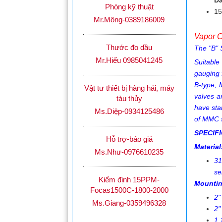
Dã
Phòng kỹ thuật
15
Mr.Mộng-0389186009
Vapor C
Thước đo dầu
The "B" 
Mr.Hiếu 0985041245
Suitable
gauging 
B-type, 
Vật tư thiết bị hàng hải, máy
valves a
tàu thủy
have stai
Ms.Diệp-0934125486
of MMC s
SPECIF
Hỗ trợ-báo giá
Material
Ms.Như-0976610235
31
se
Kiểm định 15PPM-
Mountin
Focas1500C-1800-2000
2"
Ms.Giang-0359496328
2"
1 