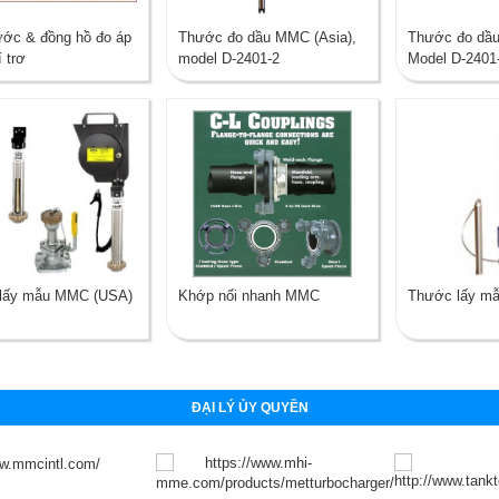
ước & đồng hồ đo áp
Thước đo dầu MMC (Asia),
Thước đo dầ
í trơ
model D-2401-2
Model D-2401
lấy mẫu MMC (USA)
Khớp nối nhanh MMC
Thước lấy mẫ
ĐẠI LÝ ỦY QUYỀN