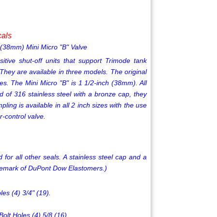
cals
 (38mm) Mini Micro "B" Valve
sitive shut-off units that support Trimode tank
They are available in three models. The original
s. The Mini Micro "B" is 1 1/2-inch (38mm). All
ed of 316 stainless steel with a bronze cap, they
mpling is available in all 2 inch sizes with the use
-control valve.
 for all other seals. A stainless steel cap and a
trademark of DuPont Dow Elastomers.)
es (4) 3/4" (19).
olt Holes (4) 5/8 (16).