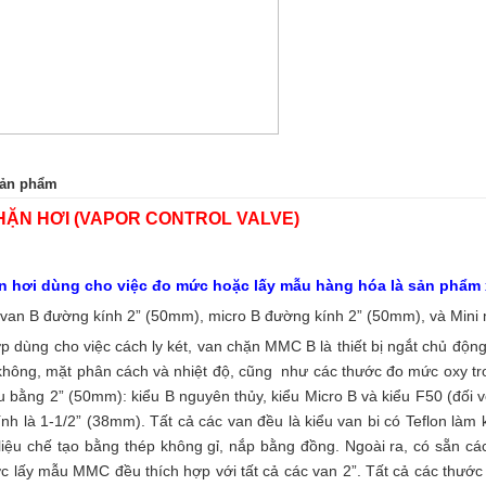
 sản phẩm
HẶN HƠI (VAPOR CONTROL VALVE)
n hơi dùng cho việc đo mức hoặc lấy mẫu hàng hóa là sản phẩm x
: van B đường kính 2” (50mm), micro B đường kính 2” (50mm), và Mini
p dùng cho việc cách ly két, van chặn MMC B là thiết bị ngắt chủ độn
hông, mặt phân cách và nhiệt độ, cũng như các thước đo mức oxy tro
u bằng 2” (50mm): kiểu B nguyên thủy, kiểu Micro B và kiểu F50 (đối 
nh là 1-1/2” (38mm). Tất cả các van đều là kiểu van bi có Teflon làm k
 liệu chế tạo bằng thép không gỉ, nắp bằng đồng. Ngoài ra, có sẵn cá
c lấy mẫu MMC đều thích hợp với tất cả các van 2”. Tất cả các thướ