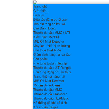
Trang chủ
Giới thiệu
Dịch vụ
Điều tốc động cơ Diesel
Tua bin tăng áp khí xả
Cân Bằng Động
Thước đo dầu MMC / UTI
Kiểm định 15PPM
M/E Oil Mist Detector
Máy lọc, thiết bị đo lường
Cho thuê thiết bị đo
Giám định hàng hải và tàu
Sản phẩm
Phụ tùng tuabin tăng áp
Thước đo dầu UIT Rongde
Phụ tùng động cơ tàu thủy
Trang thiết bị hàng hải
M/E Oil Mist Detector
15ppm Bilge Alarm
Thước đo dầu MMC
Thước đo dầu Tanktech
Thước đo dầu HERMetic
Hệ thống dò khí cố định
Khí chuẩn Calgaz