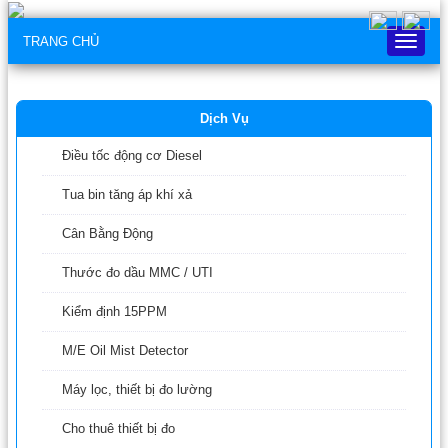
TRANG CHỦ
Trang
chủ
Dịch Vụ
Điều tốc động cơ Diesel
Tua bin tăng áp khí xả
Cân Bằng Động
Thước đo dầu MMC / UTI
Kiểm định 15PPM
M/E Oil Mist Detector
Máy lọc, thiết bị đo lường
Cho thuê thiết bị đo