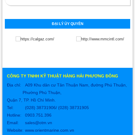
ĐẠI LÝ ỦY QUYỀN
CÔNG TY TNHH KỸ THUẬT HÀNG HẢI PHƯƠNG ĐÔNG
Địa chỉ:
A09 Khu dân cư Tân Thuận Nam, đường Phú Thuận,
Phường Phú Thuận,
Quận 7, TP. Hồ Chí Minh.
Tel:
(028) 38731906/ (028) 38731905
Hotline: 0903.751.396
Email:
sales@otm.vn
Website:
www.orientmarine.com.vn