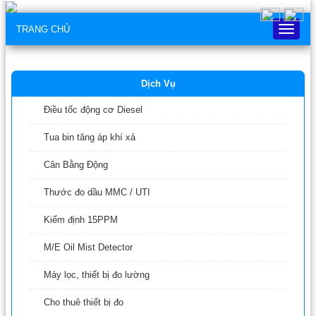
TRANG CHỦ
Trang
chủ
Dịch Vụ
Điều tốc động cơ Diesel
Tua bin tăng áp khí xả
Cân Bằng Động
Thước đo dầu MMC / UTI
Kiểm định 15PPM
M/E Oil Mist Detector
Máy lọc, thiết bị đo lường
Cho thuê thiết bị đo