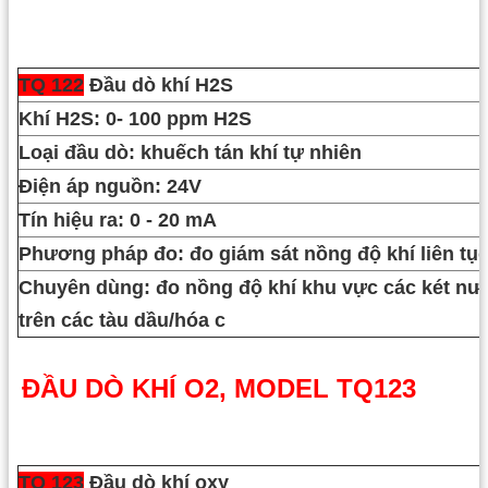
TQ 122
Đầu dò khí
H2S
Khí H2S: 0- 100 ppm H2S
Loại đầu dò: khuếch tán khí tự nhiên
Điện áp nguồn: 24V
Tín hiệu ra: 0 - 20 mA
Phương pháp đo: đo giám sát nồng độ khí liên tụ
Chuyên dùng: đo nồng độ khí khu vực các két nướ
trên các tàu dầu/hóa c
ĐẦU DÒ KHÍ O2, MODEL TQ123
TQ 123
Đầu dò khí
oxy