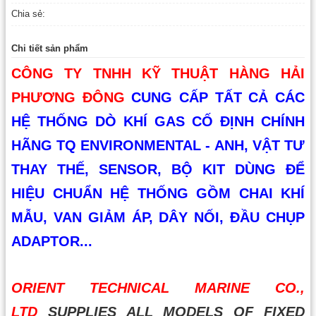
Chia sẻ:
Chi tiết sản phẩm
CÔNG TY TNHH KỸ THUẬT HÀNG HẢI
PHƯƠNG ĐÔNG
CUNG CẤP TẤT CẢ CÁC
HỆ THỐNG DÒ KHÍ GAS CỐ ĐỊNH CHÍNH
HÃNG TQ ENVIRONMENTAL - ANH, VẬT TƯ
THAY THẾ, SENSOR, BỘ KIT DÙNG ĐỂ
HIỆU CHUẨN HỆ THỐNG GỒM CHAI KHÍ
MẪU, VAN GIẢM ÁP, DÂY NỐI, ĐẦU CHỤP
ADAPTOR...
ORIENT TECHNICAL MARINE CO.,
LTD
S
UPPLIES ALL MODELS OF FIXED