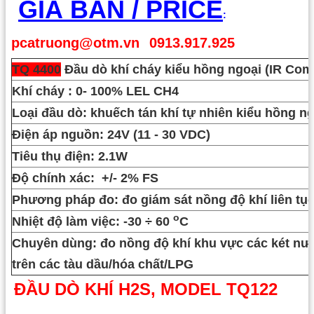
GIÁ BÁN / PRICE
:
pcatruong@otm.vn
0913.917.925
TQ 4400
Đầu dò khí
cháy kiểu hồng ngoại (IR Comb
Khí cháy : 0- 100% LEL CH4
Loại đầu dò: khuếch tán khí tự nhiên kiểu hồng n
Điện áp nguồn: 24V (11 - 30 VDC)
Tiêu thụ điện: 2.1W
Độ chính xác: +/- 2% FS
Phương pháp đo: đo giám sát nồng độ khí liên tụ
o
Nhiệt độ làm việc: -30
÷ 60
C
Chuyên dùng: đo nồng độ khí khu vực các két nướ
trên các tàu dầu/hóa chất/LPG
ĐẦU DÒ KHÍ H2S, MODEL TQ122