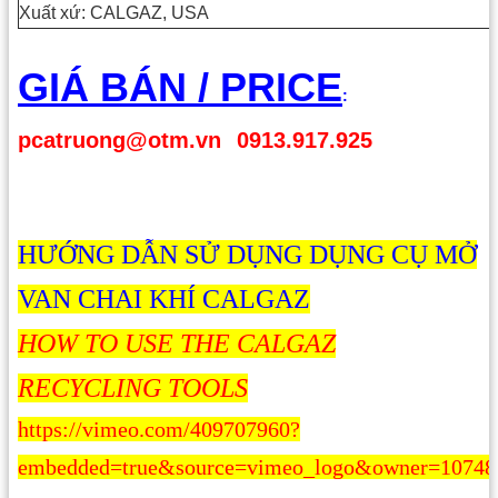
Xuất xứ: CALGAZ, USA
GIÁ BÁN / PRICE
:
pcatruong@otm.vn
0913.917.925
HƯỚNG DẪN SỬ DỤNG DỤNG CỤ MỞ
VAN CHAI KHÍ CALGAZ
HOW TO USE THE CALGAZ
RECYCLING TOOLS
https://vimeo.com/409707960?
embedded=true&source=vimeo_logo&owner=10748