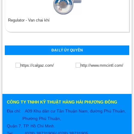
Regulator - Van chai khí
ĐẠI LÝ ỦY QUYỀN
CÔNG TY TNHH KỸ THUẬT HÀNG HẢI PHƯƠNG ĐÔNG
Địa chỉ:
A09 Khu dân cư Tân Thuận Nam, đường Phú Thuận,
Phường Phú Thuận,
Quận 7, TP. Hồ Chí Minh.
Tel:
(028) 38731906/ (028) 38731905