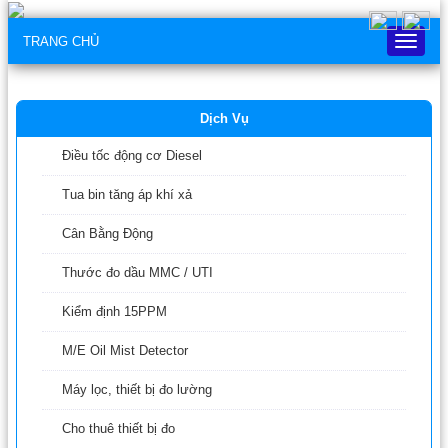
TRANG CHỦ
Trang
chủ
Dịch Vụ
Điều tốc động cơ Diesel
Tua bin tăng áp khí xả
Cân Bằng Động
Thước đo dầu MMC / UTI
Kiểm định 15PPM
M/E Oil Mist Detector
Máy lọc, thiết bị đo lường
Cho thuê thiết bị đo