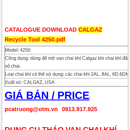
CATALOGUE DOWNLOAD
CALGAZ
Recycle Tool 4250.pdf
Model: 4250
Công dụng: dùng để mở van chai khí Calgaz khi chai khí đã s
vỏ chai.
Loại chai khí có thể sử dụng: các chai khí 2AL, 8AL, 6D.6D
Xuất xứ: CALGAZ, USA
GIÁ BÁN / PRICE
:
pcatruong@otm.vn
0913.917.925
DỤNG CỤ THÁO VAN CHAI KHÍ